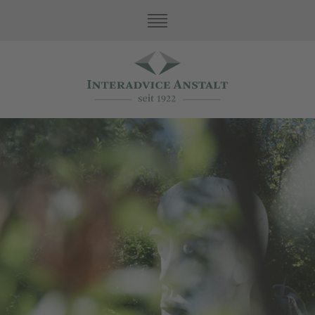
Nos Valeurs
Service de family office
Activité Fiduciaire
Asset Protection
Comptabilité et Impôts
Entreprise
Direction et Conseil d'administration
Equipe
Contact