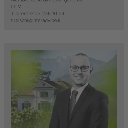
LL.M.
T direct
+423 236 10 53
t.reischl@interadvice.li