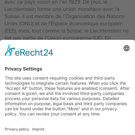
avec ce pays voisin en l’an 1923. De plus, le
Liechtenstein forme une union monétaire avec la
Suisse. Il est membre de l’Organisation des Nations
Unies (ONU) et de l’Espace économique européen
(EEE), mais, tout comme la Suisse, le Liechtenstein ne
fait pas partie de l’Union européenne (UE). En
novembre 2013, il a été signé une convention
internationale visant à lutter contre l’évasion fiscale
(convention de l’OCDE et du Conseil de l’Europe).
Le Liechtenstein se distingue notamment par une
situation politique et économique stable.