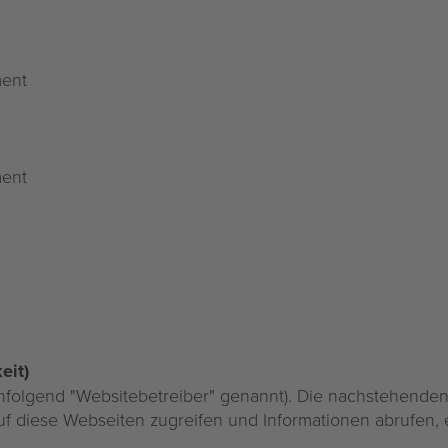
ment
ment
eit)
achfolgend "Websitebetreiber" genannt). Die nachstehende
uf diese Webseiten zugreifen und Informationen abrufen, 