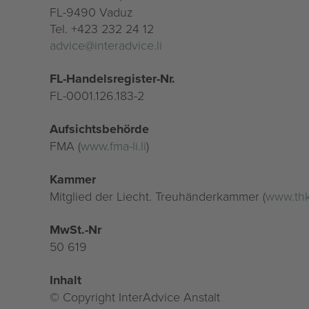
FL-9490 Vaduz
Tel. +423 232 24 12
advice@interadvice.li
FL-Handelsregister-Nr.
FL-0001.126.183-2
Aufsichtsbehörde
FMA (
www.fma-li.li
)
Kammer
Mitglied der Liecht. Treuhänderkammer (
www.thk.
MwSt.-Nr
50 619
Inhalt
© Copyright InterAdvice Anstalt