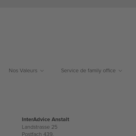
Nos Valeurs
Service de family office
Activité Fiduciaire
Asset Protection
Nos Valeurs
Service de family office
Comptabilité et Impôts
Entreprise
Mentions légales
InterAdvice Anstalt
Déclaration de protection de données
Landstrasse 25
Postfach 439,