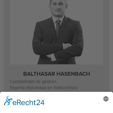
BALTHASAR HASENBACH
Contabilidad de gestión,
Experta diplomada en fideicomisos
de Liechtenstein
T directo
+423 236 10 48
b.hasenbach@lieadvice.li