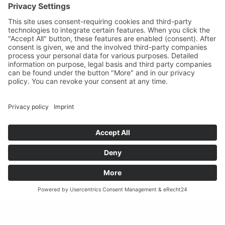
INTERADVICE ANSTALT
Landstrasse 25 / Postfach 439 / FL-9490 Vaduz / Tel.
+423 232 24