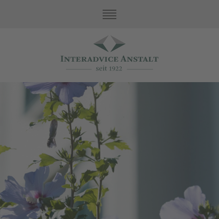
Nuestros valores
Servicios de family office
Servicios fiduciarios
Asset Protection
Contabilidad e impuestos
Contabilidad
Impuestos
Revisión
Equipo