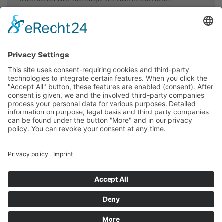
LL.M
T directo
+423 236 10 53
t.reischl@interadvice.li