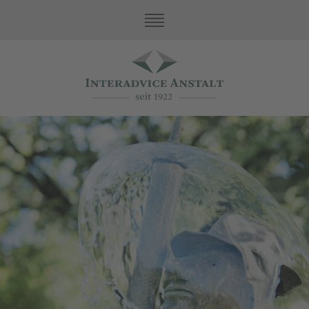
Nuestros valores
Servicios de family office
Constitución y Administración
Equipo
Servicios fiduciarios
Asset Protection
Contabilidad e impuestos
Empresa