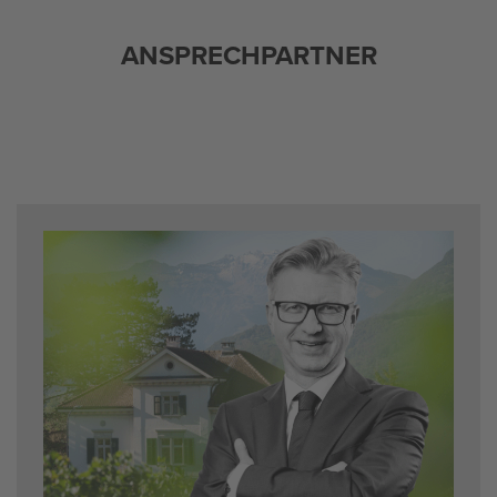
AN­SPRECH­PART­NER