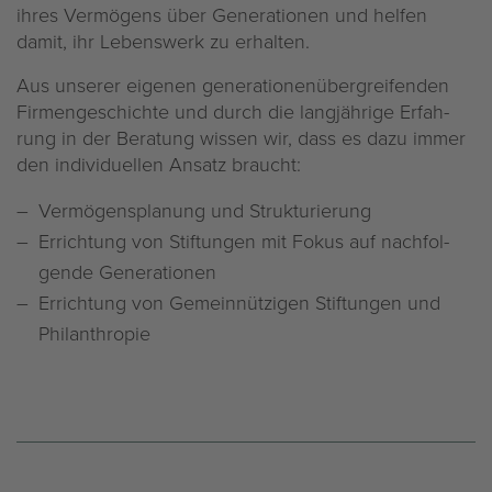
ihres Ver­mö­gens über Ge­ne­ra­tio­nen und hel­fen
damit, ihr Le­bens­werk zu er­hal­ten.
Aus un­se­rer ei­ge­nen ge­ne­ra­tio­nen­über­grei­fen­den
Fir­men­ge­schich­te und durch die lang­jäh­ri­ge Er­fah­
rung in der Be­ra­tung wis­sen wir, dass es dazu immer
den in­di­vi­du­el­len An­satz braucht:
Ver­mö­gens­pla­nung und Struk­tu­rie­rung
Er­rich­tung von Stif­tun­gen mit Fokus auf nach­fol­
gen­de Ge­ne­ra­tio­nen
Er­rich­tung von Ge­mein­nüt­zi­gen Stif­tun­gen und
Phil­an­thro­pie