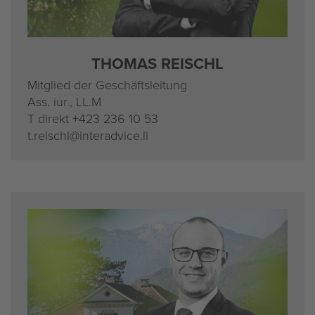
THO­MAS REISCHL
Mit­glied der Ge­schäfts­lei­tung
Ass. iur., LL.M
T di­rekt
+423 236 10 53
t.​reischl@​interadvice.​li