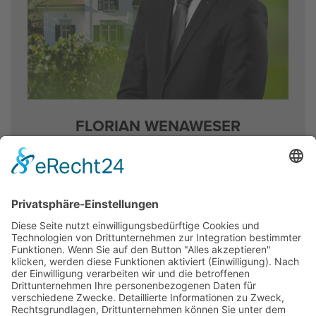
FLO­RI­AN WEN­AWE­SER
Mit­glied der Ge­schäfts­lei­tung
Dipl. liecht. Treu­hand-Ex­per­te
T di­rekt
+423 236 10 51
f.​wenaweser@​interadvice.​li