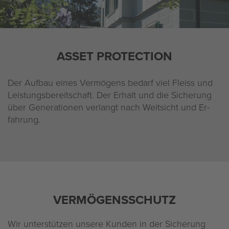
Datenschutz
ASSET PRO­TEC­TION
Der Auf­bau eines Ver­mö­gens be­darf viel Fleiss und
Leis­tungs­be­reit­schaft. Der Er­halt und die Si­che­rung
über Ge­ne­ra­tio­nen ver­langt nach Weit­sicht und Er­
fah­rung.
VER­MÖ­GENS­SCHUTZ
Wir un­ter­stüt­zen un­se­re Kun­den in der Si­che­rung