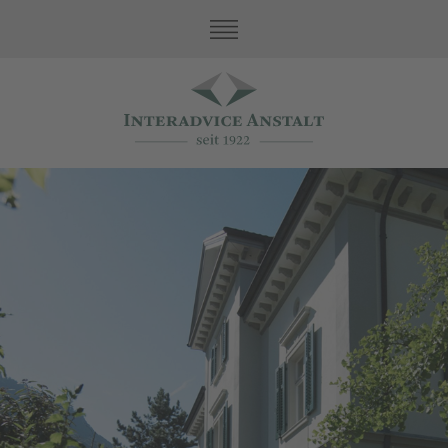
Unsere Werte
Family Office Services
Treuhand
Asset Protection
Vermögensschutz
Buchhaltung und Steuern
Unternehmen
Impressum