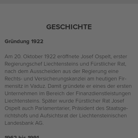
GE­SCHICH­TE
Grün­dung 1922
Am 20. Ok­to­ber 1922 er­öff­ne­te Josef Os­pelt, ers­ter
Re­gie­rungs­chef Liech­ten­steins und Fürst­li­cher Rat,
nach dem Aus­schei­den aus der Re­gie­rung eine
Rechts- und Ver­si­che­rungs­kanz­lei am heu­ti­gen Fir­
men­sitz in Vaduz. Damit grün­de­te er eines der ers­ten
Un­ter­neh­men im Be­reich der Fi­nanz­dienst­leis­tun­gen
Liech­ten­steins. Spä­ter wurde Fürst­li­cher Rat Josef
Os­pelt auch Par­la­men­ta­ri­er, Prä­si­dent des Staats­ge­
richts­hofs und Auf­sichts­rat der Liech­ten­stei­ni­schen
Lan­des­bank AG.
1962 bis 1991