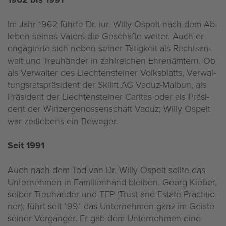
Im Jahr 1962 führ­te Dr. iur. Willy Os­pelt nach dem Ab­
le­ben sei­nes Va­ters die Ge­schäf­te wei­ter. Auch er
en­ga­gier­te sich neben sei­ner Tä­tig­keit als Rechts­an­
walt und Treu­hän­der in zahl­rei­chen Eh­ren­äm­tern. Ob
als Ver­wal­ter des Liech­ten­stei­ner Volks­blatts, Ver­wal­
tungs­rats­prä­si­dent der Ski­lift AG Vaduz-Mal­bun, als
Prä­si­dent der Liech­ten­stei­ner Ca­ri­tas oder als Prä­si­
dent der Win­zer­ge­nos­sen­schaft Vaduz; Willy Os­pelt
war zeit­le­bens ein Be­we­ger.
Seit 1991
Auch nach dem Tod von Dr. Willy Os­pelt soll­te das
Un­ter­neh­men in Fa­mi­li­en­hand blei­ben. Georg Kie­ber,
sel­ber Treu­hän­der und TEP (Trust and Es­ta­te Prac­ti­tio­
ner), führt seit 1991 das Un­ter­neh­men ganz im Geis­te
sei­ner Vor­gän­ger. Er gab dem Un­ter­neh­men eine