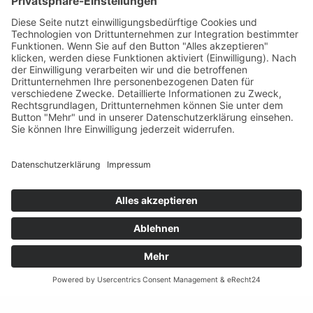
und wurde 1881 Bür­ger von Vaduz. Er hatte die Lei­
tung beim Bau der Pfarr­kir­che St. Flo­rin inne, beim in­
zwi­schen rück­ge­bau­ten höl­zer­nen Ve­ran­da­vor­bau
des Gast­hofs «Löwen» sowie beim fürst­li­chen Ab­stei­
ge­quar­tier (alle drei in Vaduz). Auch der Umbau der
Burg War­ten­stein in Nie­der­ös­ter­reich im Jahr 1881
geht auf Bankó zu­rück.
INTERADVICE ANSTALT