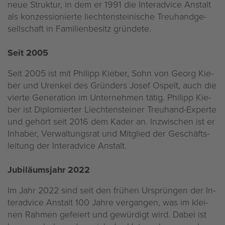
neue Struk­tur, in dem er 1991 die In­terad­vice An­stalt
als kon­zes­sio­nier­te liech­ten­stei­ni­sche Treu­hand­ge­
sell­schaft in Fa­mi­li­en­be­sitz grün­de­te.
Seit 2005
Seit 2005 ist mit Phil­ipp Kie­ber, Sohn von Georg Kie­
ber und Ur­en­kel des Grün­ders Josef Os­pelt, auch die
vier­te Ge­ne­ra­ti­on im Un­ter­neh­men tätig. Phil­ipp Kie­
ber ist Di­plo­mier­ter Liech­ten­stei­ner Treu­hand-Ex­per­te
und ge­hört seit 2016 dem Kader an. In­zwi­schen ist er
In­ha­ber, Ver­wal­tungs­rat und Mit­glied der Ge­schäfts­
lei­tung der In­terad­vice An­stalt.
Ju­bi­lä­ums­jahr 2022
Im Jahr 2022 sind seit den frü­hen Ur­sprün­gen der In­
terad­vice An­stalt 100 Jahre ver­gan­gen, was im klei­
nen Rah­men ge­fei­ert und ge­wür­digt wird. Dabei ist