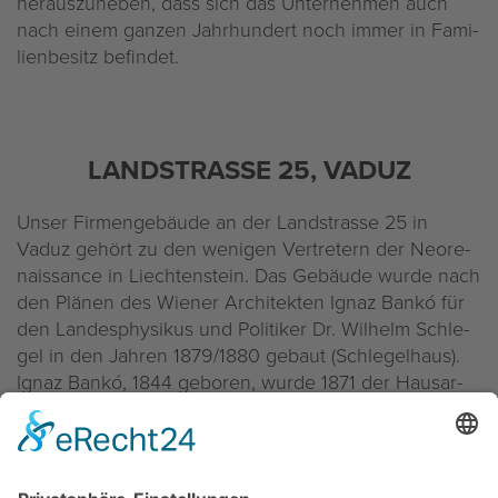
her­aus­zu­he­ben, dass sich das Un­ter­neh­men auch
nach einem gan­zen Jahr­hun­dert noch immer in Fa­mi­
li­en­be­sitz be­fin­det.
LAND­STRAS­SE 25, VADUZ
Unser Fir­men­ge­bäu­de an der Land­stras­se 25 in
Vaduz ge­hört zu den we­ni­gen Ver­tre­tern der Neo­re­
nais­sance in Liech­ten­stein. Das Ge­bäu­de wurde nach
den Plä­nen des Wie­ner Ar­chi­tek­ten Ignaz Bankó für
den Lan­des­phy­si­kus und Po­li­ti­ker Dr. Wil­helm Schle­
gel in den Jah­ren 1879/1880 ge­baut (Schle­gel­haus).
Ignaz Bankó, 1844 ge­bo­ren, wurde 1871 der Haus­ar­
chi­tekt des Fürs­ten Jo­hann II. von und zu Liech­ten­
stein. Durch die Ehe mit He­le­ne Haus von Hau­sen,
der Toch­ter des da­ma­li­gen Lan­des­ver­we­sers Carl
Haus von Hau­sen, kam Bankó nach Liech­ten­stein