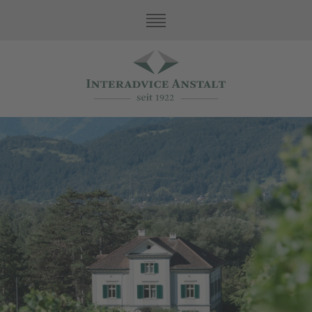
Unsere Werte
Geschichte
Landstrasse 25, Vaduz
Family Office Services
Treuhand
Asset Protection
Buchhaltung und Steuern
Unternehmen