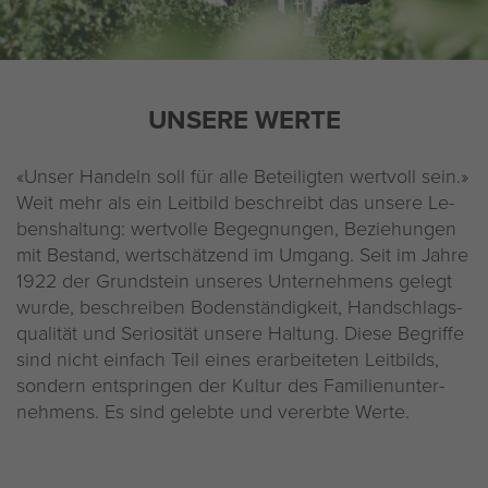
Impressum
Datenschutz
UN­SE­RE WERTE
«Unser Han­deln soll für alle Be­tei­lig­ten wert­voll sein.»
Weit mehr als ein Leit­bild be­schreibt das un­se­re Le­
bens­hal­tung: wert­vol­le Be­geg­nun­gen, Be­zie­hun­gen
mit Be­stand, wert­schät­zend im Um­gang. Seit im Jahre
1922 der Grund­stein un­se­res Un­ter­neh­mens ge­legt
wurde, be­schrei­ben Bo­den­stän­dig­keit, Hand­schlags­
qua­li­tät und Se­rio­si­tät un­se­re Hal­tung. Diese Be­grif­fe
sind nicht ein­fach Teil eines er­ar­bei­te­ten Leit­bilds,
son­dern ent­sprin­gen der Kul­tur des Fa­mi­li­en­un­ter­
neh­mens. Es sind ge­leb­te und ver­erb­te Werte.