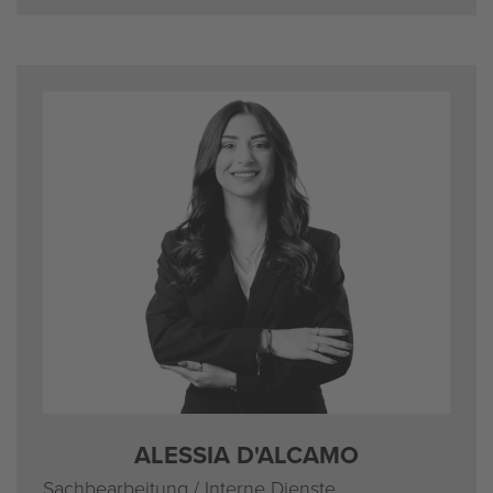
ALES­SIA D'AL­CA­MO
Sach­be­ar­bei­tung / In­ter­ne Diens­te