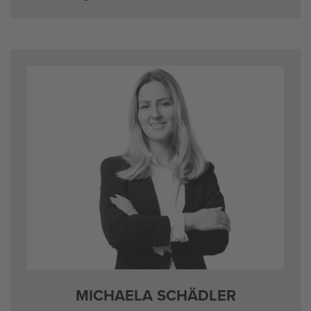
MI­CHAE­LA SCHÄD­LER