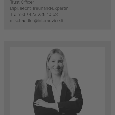
Trust Of­fi­cer
Dipl. liecht Treu­hand-Ex­per­tin
T di­rekt
+423 236 10 58
m.​schaedler@​interadvice.​li