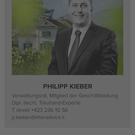
PHIL­IPP KIE­BER
Ver­wal­tungs­rat, Mit­glied der Ge­schäfts­lei­tung
Dipl. liecht. Treu­hand-Ex­per­te
T di­rekt
+423 236 10 56
p.​kieber@​interadvice.​li