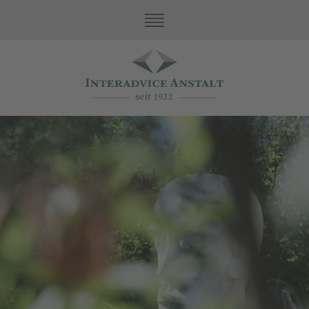
Unsere Werte
Family Office Services
Treuhand
Asset Protection
Buchhaltung und Steuern
Unternehmen
Verwaltungsrat & Geschäftsleitung
Ansprechpartner
Kontakt