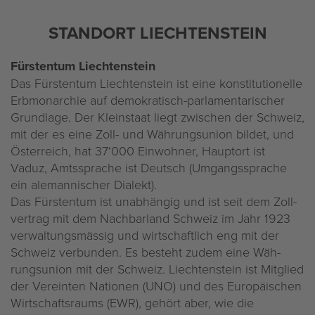
STAND­ORT LIECH­TEN­STEIN
Fürs­ten­tum Liech­ten­stein
Das Fürs­ten­tum Liech­ten­stein ist eine kon­sti­tu­tio­nel­le
Erb­mon­ar­chie auf de­mo­kra­tisch-par­la­men­ta­ri­scher
Grund­la­ge. Der Klein­staat liegt zwi­schen der Schweiz,
mit der es eine Zoll- und Wäh­rungs­uni­on bil­det, und
Ös­ter­reich, hat 37‘000 Ein­woh­ner, Haupt­ort ist
Vaduz, Amts­spra­che ist Deutsch (Um­gangs­spra­che
ein ale­man­ni­scher Dia­lekt).
Das Fürs­ten­tum ist un­ab­hän­gig und ist seit dem Zoll­
ver­trag mit dem Nach­bar­land Schweiz im Jahr 1923
ver­wal­tungs­mäs­sig und wirt­schaft­lich eng mit der
Schweiz ver­bun­den. Es be­steht zudem eine Wäh­
rungs­uni­on mit der Schweiz. Liech­ten­stein ist Mit­glied
der Ver­ein­ten Na­tio­nen (UNO) und des Eu­ro­päi­schen
Wirt­schafts­raums (EWR), ge­hört aber, wie die