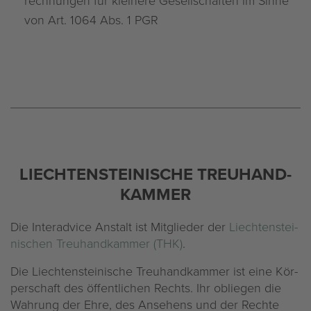
rech­nun­gen für klei­ne­re Ge­sell­schaf­ten im Sinne
von Art. 1064 Abs. 1 PGR
LIECH­TEN­STEI­NI­SCHE TREU­HAND­
KAM­MER
Die In­terad­vice An­stalt ist Mit­glie­der der
Liech­ten­stei­
ni­schen Treu­hand­kam­mer (THK)
.
Die Liech­ten­stei­ni­sche Treu­hand­kam­mer ist eine Kör­
per­schaft des öf­fent­li­chen Rechts. Ihr ob­lie­gen die
Wah­rung der Ehre, des An­se­hens und der Rech­te