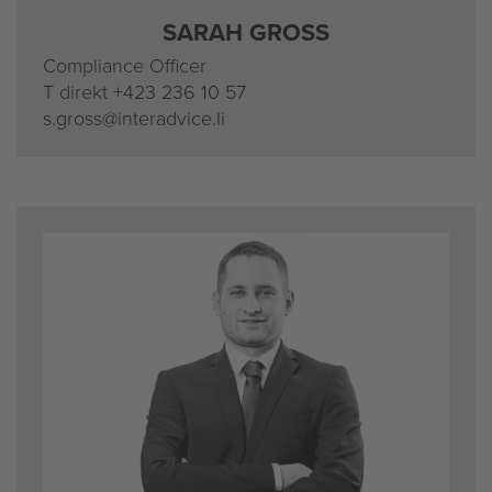
SARAH GROSS
Com­p­li­an­ce Of­fi­cer
T di­rekt
+423 236 10 57
s.​gross@​interadvice.​li