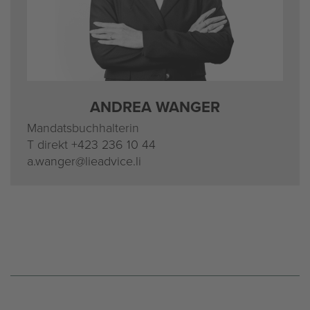
AN­DREA WAN­GER
Man­dats­buch­hal­te­rin
T di­rekt
+423 236 10 44
a.​wanger@​lieadvice.​li