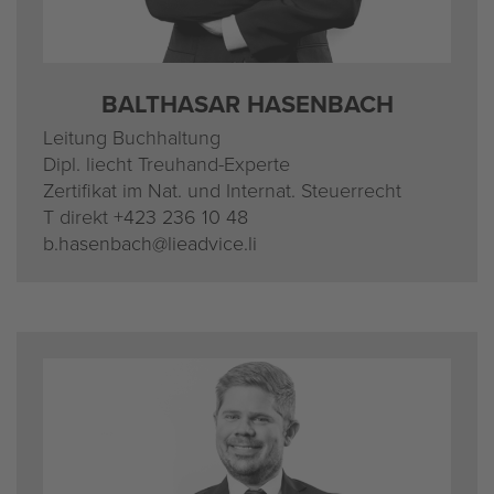
BAL­THA­SAR HA­SEN­BACH
Lei­tung Buch­hal­tung
Dipl. liecht Treu­hand-Ex­per­te
Zer­ti­fi­kat im Nat. und In­ter­nat. Steu­er­recht
T di­rekt
+423 236 10 48
b.​hasenbach@​lieadvice.​li