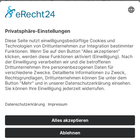
Schweiz, nicht der Eu­ro­päi­schen Union (EU) an. Im
No­vem­ber 2013 wurde ein in­ter­na­tio­na­les Ab­kom­
men zur Ver­hin­de­rung von Steu­er­flucht («OECD-/Eu­
ro­pa­rats-Über­ein­kom­men») un­ter­zeich­ne­te.
Liech­ten­stein zeich­net sich ins­be­son­de­re durch die
sta­bi­le po­li­ti­sche und wirt­schaft­li­che Lage aus.