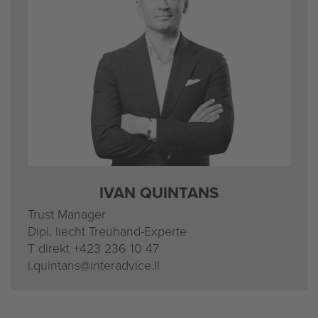
IVAN QUIN­TANS
Trust Ma­na­ger
Dipl. liecht Treu­hand-Ex­per­te
T di­rekt
+423 236 10 47
i.​quintans@​interadvice.​li