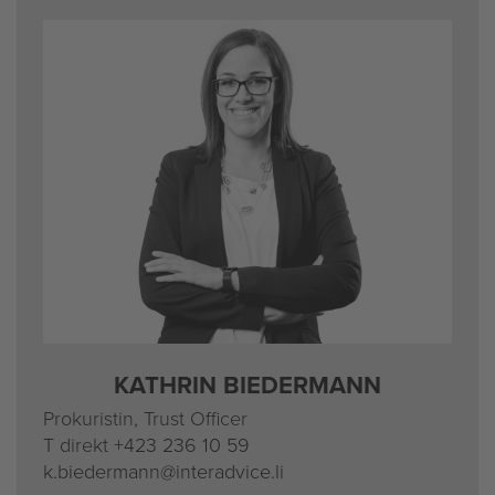
KATH­RIN BIE­DER­MANN
Pro­ku­ris­tin, Trust Of­fi­cer
T di­rekt
+423 236 10 59
k.​bieder­mann@​interadvice.​li