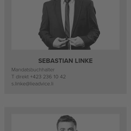
SE­BAS­TI­AN LINKE
Man­dats­buch­hal­ter
T di­rekt
+423 236 10 42
s.​linke@​lieadvice.​li