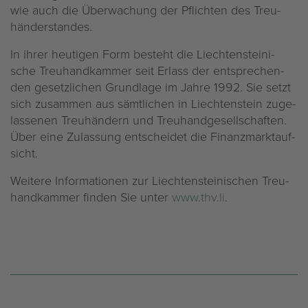
wie auch die Über­wa­chung der Pflich­ten des Treu­
hän­der­stan­des.
In ihrer heu­ti­gen Form be­steht die Liech­ten­stei­ni­
sche Treu­hand­kam­mer seit Er­lass der ent­spre­chen­
den ge­setz­li­chen Grund­la­ge im Jahre 1992. Sie setzt
sich zu­sam­men aus sämt­li­chen in Liech­ten­stein zu­ge­
las­se­nen Treu­hän­dern und Treu­hand­ge­sell­schaf­ten.
Über eine Zu­las­sung ent­schei­det die Fi­nanz­markt­auf­
sicht.
Wei­te­re In­for­ma­tio­nen zur Liech­ten­stei­ni­schen Treu­
hand­kam­mer fin­den Sie unter
www.​thv.​li
.