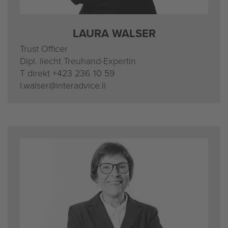
LAURA WAL­SER
Trust Of­fi­cer
Dipl. liecht Treu­hand-Ex­per­tin
T di­rekt
+423 236 10 59
l.​walser@​interadvice.​li