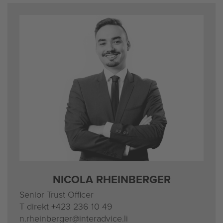
NI­CO­LA RHEIN­BER­GER
Se­ni­or Trust Of­fi­cer
T di­rekt
+423 236 10 49
n.​rheinber­ger@​interadvice.​li