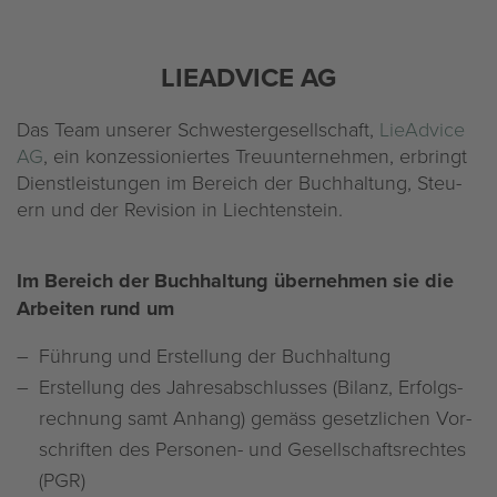
LIE­AD­VICE AG
Das Team un­se­rer Schwes­ter­ge­sell­schaft,
Lie­Ad­vice
AG
, ein kon­zes­sio­nier­tes Treu­un­ter­neh­men, er­bringt
Dienst­leis­tun­gen im Be­reich der Buch­hal­tung, Steu­
ern und der Re­vi­si­on in Liech­ten­stein.
Im Be­reich der Buch­hal­tung über­neh­men sie die
Ar­bei­ten rund um
Füh­rung und Er­stel­lung der Buch­hal­tung
Er­stel­lung des Jah­res­ab­schlus­ses (Bi­lanz, Er­folgs­
rech­nung samt An­hang) ge­mäss ge­setz­li­chen Vor­
schrif­ten des Per­so­nen- und Ge­sell­schafts­rech­tes
(PGR)