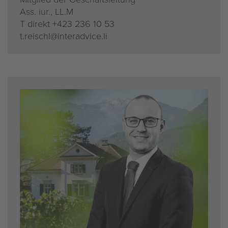
Ass. iur., LL.M
T di­rekt
+423 236 10 53
t.​reischl@​interadvice.​li