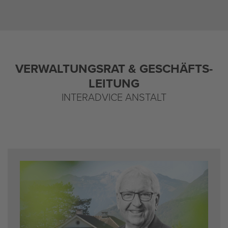
VER­WAL­TUNGS­RAT & GE­SCHÄFTS­
LEI­TUNG
IN­TERAD­VICE AN­STALT