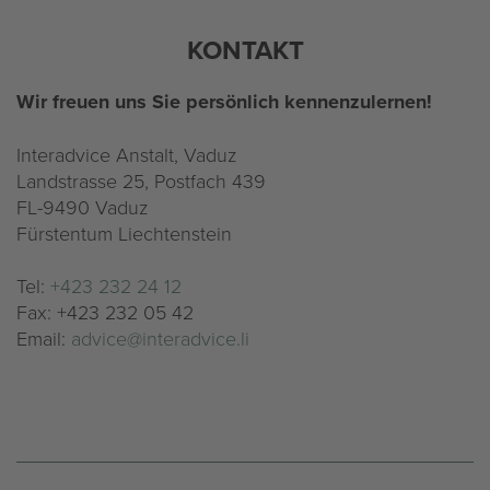
KON­TAKT
Wir freu­en uns Sie per­sön­lich ken­nen­zu­ler­nen!
In­terad­vice An­stalt, Vaduz
Land­stras­se 25, Post­fach 439
FL-9490 Vaduz
Fürs­ten­tum Liech­ten­stein
Tel:
+423 232 24 12
Fax: +423 232 05 42
Email:
ad­vice@​interadvice.​li