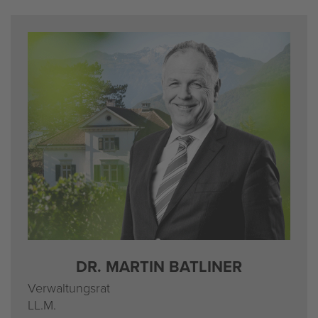
DR. MAR­TIN BAT­LI­NER
Ver­wal­tungs­rat
LL.M.