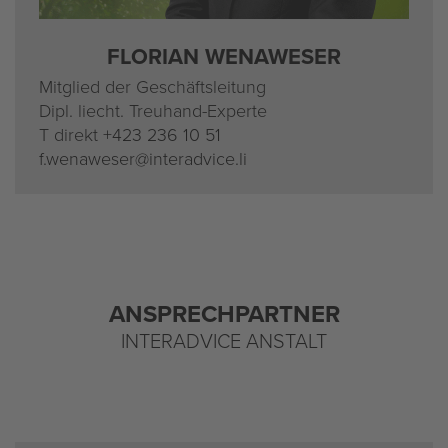
FLO­RI­AN WEN­AWE­SER
Mit­glied der Ge­schäfts­lei­tung
Dipl. liecht. Treu­hand-Ex­per­te
T di­rekt
+423 236 10 51
f.​wenaweser@​interadvice.​li
AN­SPRECH­PART­NER
IN­TERAD­VICE AN­STALT