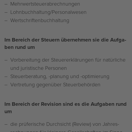
Mehr­wert­steu­er­ab­rech­nun­gen
Lohn­buch­hal­tung/Per­so­nal­we­sen
Wert­schrif­ten­buch­hal­tung
Im Be­reich der Steu­ern über­neh­men sie die Auf­ga­
ben rund um
Vor­be­rei­tung der Steu­er­er­klä­run­gen für na­tür­li­che
und ju­ris­ti­sche Per­so­nen
Steu­er­be­ra­tung, -pla­nung und -op­ti­mie­rung
Ver­tre­tung ge­gen­über Steu­er­be­hör­den
Im Be­reich der Re­vi­si­on sind es die Auf­ga­ben rund
um
die prü­fe­ri­sche Durch­sicht (Re­view) von Jah­res­