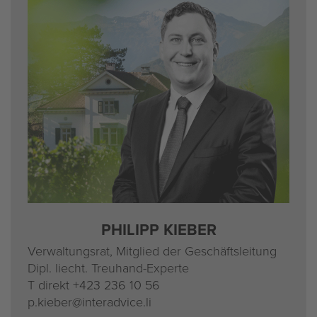
PHIL­IPP KIE­BER
Ver­wal­tungs­rat, Mit­glied der Ge­schäfts­lei­tung
Dipl. liecht. Treu­hand-Ex­per­te
T di­rekt
+423 236 10 56
p.​kieber@​interadvice.​li