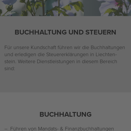
Unternehmen
Impressum
BUCH­HAL­TUNG UND STEU­ERN
Datenschutz
Für un­se­re Kund­schaft füh­ren wir die Buch­hal­tun­gen
und er­le­di­gen die Steu­er­er­klä­run­gen in Liech­ten­
stein. Wei­te­re Dienst­leis­tun­gen in die­sem Be­reich
sind:
BUCH­HAL­TUNG
Füh­ren von Man­dats- & Fi­nanz­buch­hal­tun­gen