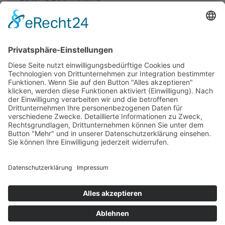
Dipl. liecht Treu­hand-Ex­per­te
Zer­ti­fi­kat im Nat. und In­ter­nat. Steu­er­recht
T di­rekt
+423 236 10 48
b.​hasenbach@​lieadvice.​li