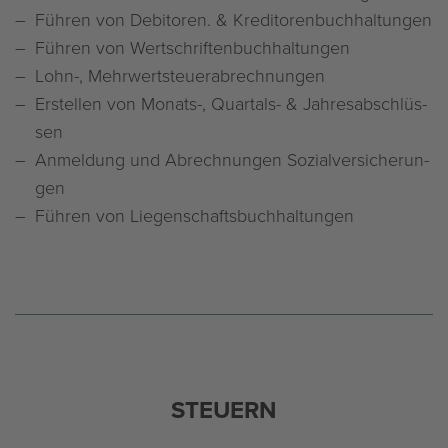
Füh­ren von De­bi­to­ren. & Kre­di­to­ren­buch­hal­tun­gen
Füh­ren von Wert­schrif­ten­buch­hal­tun­gen
Lohn-, Mehr­wert­steu­er­ab­rech­nun­gen
Er­stel­len von Mo­nats-, Quar­tals- & Jah­res­ab­schlüs­
sen
An­mel­dung und Ab­rech­nun­gen So­zi­al­ver­si­che­run­
gen
Füh­ren von Lie­gen­schafts­buch­hal­tun­gen
STEU­ERN