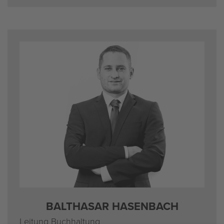
BAL­THA­SAR HA­SEN­BACH
Lei­tung Buch­hal­tung