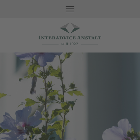
Unsere Werte
Family Office Services
Treuhand
Asset Protection
Buchhaltung und Steuern
Buchhaltung
Steuern
Review
Ansprechpartner