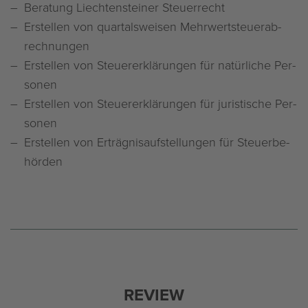
Be­ra­tung Liech­ten­stei­ner Steu­er­recht
Er­stel­len von quar­tals­wei­sen Mehr­wert­steu­er­ab­
rech­nun­gen
Er­stel­len von Steu­er­er­klä­run­gen für na­tür­li­che Per­
so­nen
Er­stel­len von Steu­er­er­klä­run­gen für ju­ris­ti­sche Per­
so­nen
Er­stel­len von Er­träg­nis­auf­stel­lun­gen für Steu­er­be­
hör­den
RE­VIEW