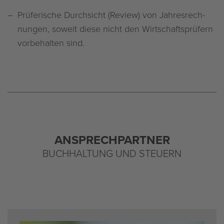
Prü­fe­ri­sche Durch­sicht (Re­view) von Jah­res­rech­
nun­gen, so­weit diese nicht den Wirt­schafts­prü­fern
vor­be­hal­ten sind.
AN­SPRECH­PART­NER
BUCH­HAL­TUNG UND STEU­ERN